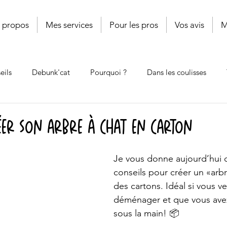
 propos
Mes services
Pour les pros
Vos avis
M
eils
Debunk'cat
Pourquoi ?
Dans les coulisses
Shop'cat
Cat'book
Coup de griffe
Le poids des mo
éer son arbre à chat en carton
Je vous donne aujourd’hui 
conseils pour créer un «arbr
des cartons. Idéal si vous v
déménager et que vous avez
sous la main! 📦