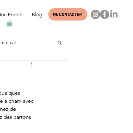
on Ebook
Blog
ME CONTACTER
Tuto-cat
ts
Question
quelques 
e à chat» avec 
enez de 
 des cartons 