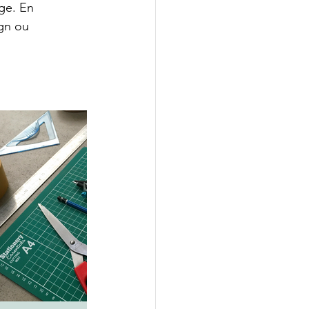
ge. En 
ign ou 