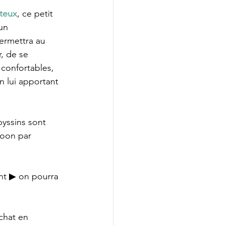
ûteux
, ce petit 
un 
ermettra au 
, de se 
confortables, 
n lui apportant 
yssins sont 
Coon par 
ent ▶ on pourra 
chat en 