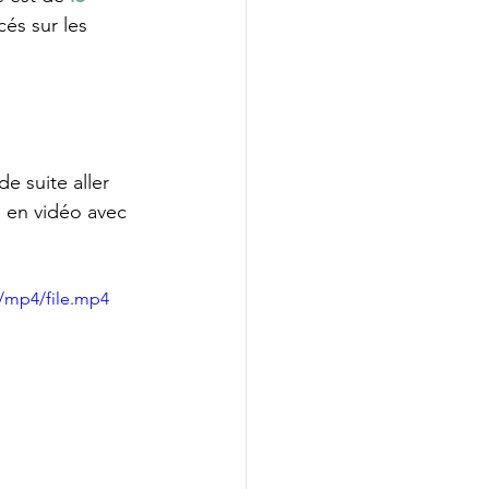
cés sur les 
de suite aller 
e en vidéo avec 
/mp4/file.mp4