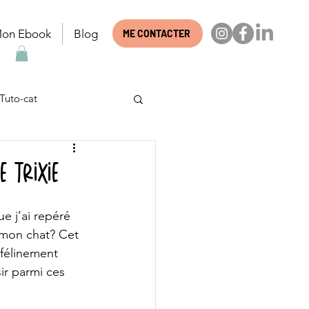
on Ebook
Blog
ME CONTACTER
Tuto-cat
ts
Question
e Trixie
e j’ai repéré 
mon chat? Cet 
 félinement 
r parmi ces 