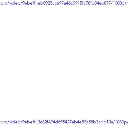
ic.com/video/9ebeff_eb0925cca97a46c0915fc78fd04ec877/1080p/
ic.com/video/9ebeff_3c82f494d695427ab4e83c58b3cdb13a/1080p