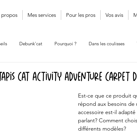
 propos
Mes services
Pour les pros
Vos avis
M
eils
Debunk'cat
Pourquoi ?
Dans les coulisses
Shop'cat
Cat'book
Coup de griffe
Le poids des mo
 tapis Cat Activity Adventure Carpet d
Est-ce que ce produit qu
répond aux besoins de 
accessoire est-il adapté
parlant? Comment choisi
différents modèles?