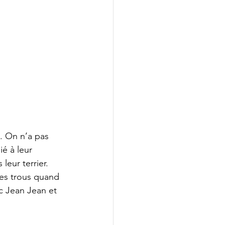
. On n’a pas 
é à leur 
eur terrier. 
les trous quand 
c Jean Jean et 