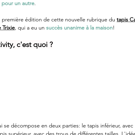
 pour un autre
. 
a première édition de cette nouvelle rubrique du
tapis Ca
Trixie
, qui a eu un 
succès unanime à la maison
! 
vity, c'est quoi ?
ui se décompose en deux parties: le tapis inférieur, ave
pis supérieur, avec des trous de différentes tailles. L'idé