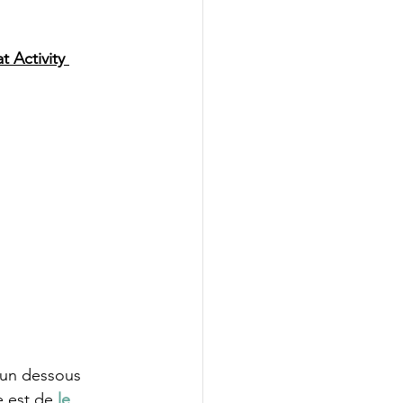
t Activity 
c un dessous 
e est de 
le 