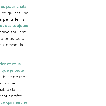
es pour chats 
, ce qui est une 
petits félins 
est pas toujours 
l arrive souvent 
heter ou qu’on 
oix devant la 
der et vous 
 que je teste 
 la base de mon 
ains que 
ible de les 
dant en tête 
 ce qui marche 