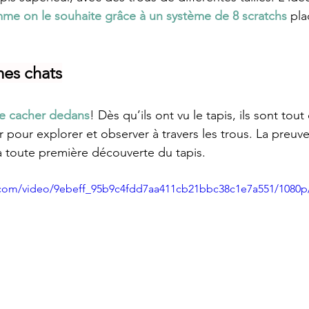
me on le souhaite grâce à un système de 8 scratchs 
pla
mes chats
e cacher dedans
! Dès qu’ils ont vu le tapis, ils sont tout 
eur pour explorer et observer à travers les trous. La preuv
 toute première découverte du tapis.
ic.com/video/9ebeff_95b9c4fdd7aa411cb21bbc38c1e7a551/1080p