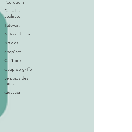
Pourquoi ?
Dans les
coulisses
Tuto-cat
Autour du chat
Articles
Shop'cat
Cat'book
Coup de griffe
Le poids des
mots
Question