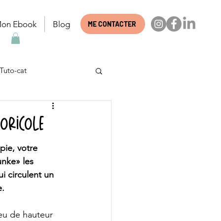
on Ebook
Blog
ME CONTACTER
Tuto-cat
ts
Question
boricole
pie, votre 
nke» les 
 circulent un 
e.
eu de hauteur 