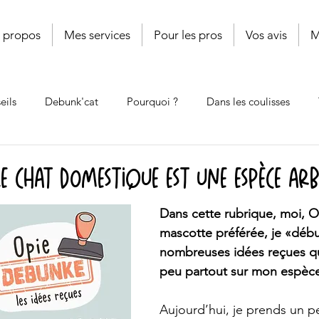
 propos
Mes services
Pour les pros
Vos avis
M
eils
Debunk'cat
Pourquoi ?
Dans les coulisses
Shop'cat
Cat'book
Coup de griffe
Le poids des mo
le chat domestique est une espèce ar
Dans cette rubrique, moi, O
mascotte préférée, je «débu
nombreuses idées reçues qui
peu partout sur mon espèc
Aujourd’hui, je prends un p