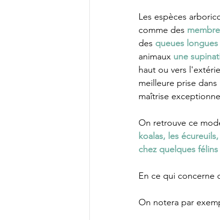
Les espèces arboric
comme des 
membres
des 
queues longues
animaux 
une supinat
haut ou vers l'extéri
meilleure prise dans 
maîtrise exceptionne
On retrouve ce mod
koalas, les écureuils
chez quelques félins
En ce qui concerne c
On notera par exemp