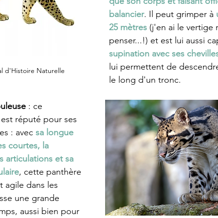
que son corps et faisant off
balancier
. Il peut grimper à 
25 mètres
 (j'en ai le vertige
penser...!) et est lui aussi c
supination avec ses chevilles
lui permettent de descendre 
d'Histoire Naturelle
le long d'un tronc.
buleuse
 : ce 
 est réputé pour ses 
es : avec
 sa longue 
s courtes, la 
 articulations et sa 
laire
, cette panthère 
 agile dans les 
asse une grande 
mps, aussi bien pour 