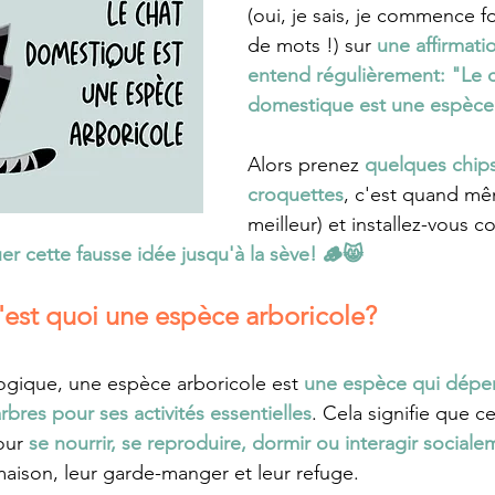
(oui, je sais, je commence fo
de mots !) sur 
une affirmati
entend régulièrement: "Le c
domestique est une espèce 
Alors prenez 
quelques chips
croquettes
, c'est quand mê
meilleur) et installez-vous 
er cette fausse idée jusqu'à la sève! 🪵😸
'est quoi une espèce arboricole? 
ogique, une espèce arboricole est 
une espèce qui dépe
bres pour ses activités essentielles
. Cela signifie que c
our 
se nourrir, se reproduire, dormir ou interagir sociale
 maison, leur garde-manger et leur refuge.