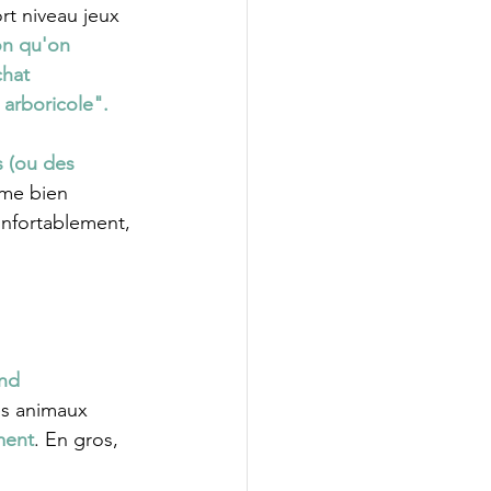
rt niveau jeux 
on qu'on 
hat 
arboricole".
 (ou des 
me bien 
confortablement, 
nd 
es animaux 
ment
. En gros, 