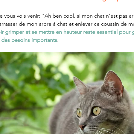
e vous vois venir: "Ah ben cool, si mon chat n'est pas arb
rrasser de mon arbre à chat et enlever ce coussin de m
r grimper et se mettre en hauteur reste essentiel pour g
r des besoins importants
.