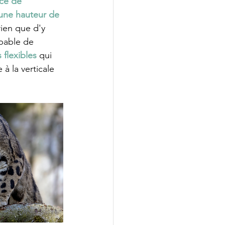
ice de 
une hauteur de 
 rien que d'y 
apable de 
 flexibles
 qui 
à la verticale 