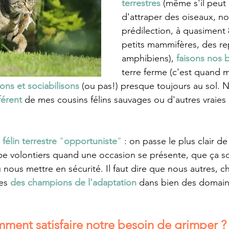
terrestres
 (même s'il peut 
d'attraper des oiseaux, no
prédilection, à quasiment
petits mammifères, des rep
amphibiens), 
faisons nos 
terre ferme (c'est quand 
ns et sociabilisons
 (ou pas!) presque toujours au sol. N
férent 
de mes cousins félins sauvages ou d'autres vraies
 félin terrestre
"
opportuniste
"
: on passe le plus clair d
pe volontiers quand une occasion se présente, que ça so
nous mettre en sécurité. Il faut dire que nous autres, ch
es 
des champions de l'adaptation 
dans bien des domai
 
ment satisfaire notre besoin de grimper ?