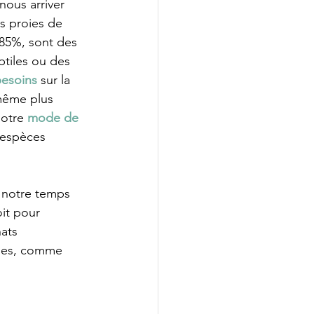
nous arriver 
s proies de 
 85%, sont des 
tiles ou des 
besoins 
sur la 
même plus 
otre 
mode de 
 espèces 
e notre temps 
it pour 
ats 
nes, comme 