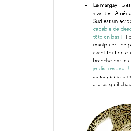
Le margay
 : cet
vivant en Amériq
Sud est un acrob
capable de desc
tête en bas ! 
Il
manipuler une p
avant tout en é
branche par les p
je dis: respect !
au sol, c'est pr
arbres qu'il cha