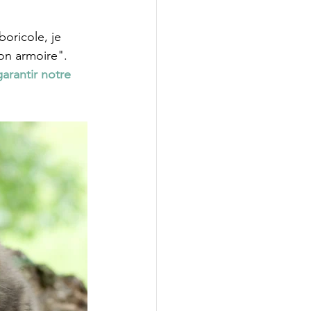
oricole, je 
on armoire". 
arantir notre 