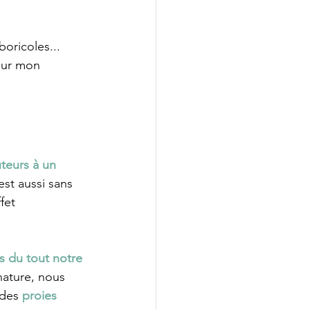
oricoles... 
pour mon 
teurs à un 
est aussi sans 
fet 
s du tout notre 
 nature, nous 
des 
proies 