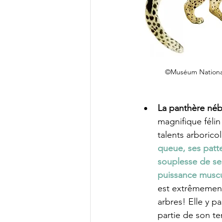
©Muséum National 
La panthère né
magnifique félin
talents arboricol
queue, ses patte
souplesse de ses
puissance muscu
est extrêmement
arbres! Elle y p
partie de son te