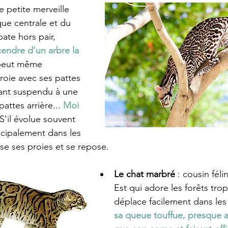
te petite merveille 
ue centrale et du 
ate hors pair, 
endre d’un arbre la 
 peut même 
roie avec ses pattes 
tant suspendu à une 
attes arrière...
 Moi 
 S'il évolue souvent 
incipalement dans les 
sse ses proies et se repose. 
Le chat marbré
 : cousin fél
Est qui adore les forêts tropi
déplace facilement dans les
sa queue touffue, presque a