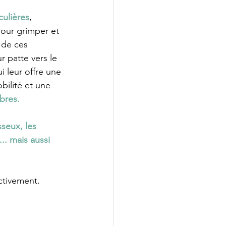
culières
, 
pour grimper et 
 de ces 
r patte vers le 
i leur offre une 
bilité et une 
rbres.
seux, les 
.. mais aussi 
ctivement. 