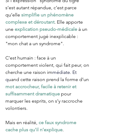
Si l'expression "syndrome du tigre" 
s’est autant répandue, c’est parce 
qu’elle 
simplifie un phénomène 
complexe et déroutant
. Elle apporte 
une 
explication pseudo-médicale
 à un 
comportement jugé inexplicable : 
"mon chat a un syndrome". 
C’est humain : face à un 
comportement violent, qui fait peur, on 
cherche une raison im
médiate. Et 
q
uand cette raison prend la forme d’un 
mot accrocheur, facile à retenir et 
suffisamment dramatique
 pour 
marquer les esprits, on s’y raccroche 
volontiers.
Mais en réalité, 
ce faux syndrome 
cache plus qu’il n’explique
. 