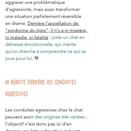
aggraver une problématique 
d'agressivité, mais aussi transformer 
une situation parfaitement réversible 
en drame. 
Derrière l'appellation de 
"syndrome du tigre", il n’y a ni mystère, 
ni maladie, ni fatalité
 : 
juste un chat en 
détresse émotionnelle, qui mérite 
qu'on cherche à comprendre ce qui se 
joue pour lui
. 💚
LA RÉALITÉ DERRIÈRE LES CONDUITES 
AGRESSIVES 
Les conduites agressives chez le chat 
peuvent avoir 
des origines très variées
 ; 
l'objectif n’est donc pas ici d’en 
dresser une liste exhaustive incluant 