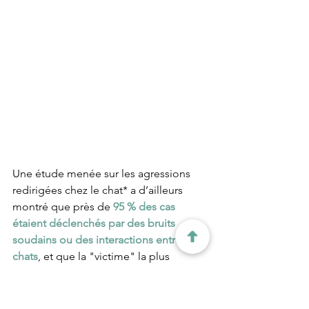
Une étude menée sur les agressions 
redirigées chez le chat* a d’ailleurs 
montré que près de 
95 % des cas 
étaient déclenchés par des bruits 
soudains ou des interactions entre 
chats
, et que la "victime" la plus 
fréquente était 
l’humain 
lui-même. Les 
chercheurs ont également observé que 
la plupart des chats adoptaient une 